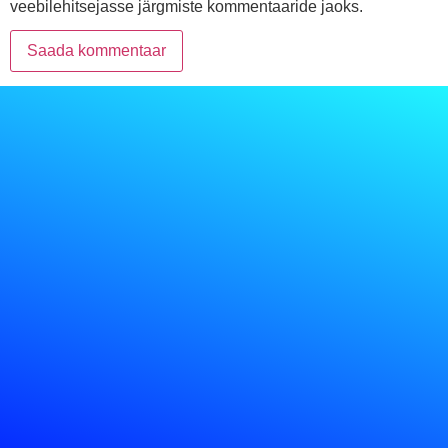
veebilehitsejasse järgmiste kommentaaride jaoks.