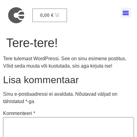
0,00
€
Ajakiri Elektriala
Tere-tere!
Tere tulemast WordPressi. See on sinu esimene postitus.
Võid seda muuta või kustutada, siis aga kirjuta ise!
Lisa kommentaar
Sinu e-postiaadressi ei avaldata.
Nõutavad väljad on
tähistatud
*
-ga
Kommenteeri
*